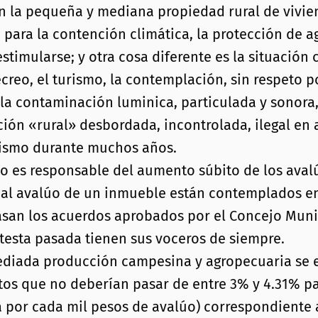
on la pequeña y mediana propiedad rural de vivie
para la contención climática, la protección de a
y estimularse; y otra cosa diferente es la situació
creo, el turismo, la contemplación, sin respeto p
a, la contaminación luminica, particulada y sonor
ción «rural» desbordada, incontrolada, ilegal en 
elismo durante muchos años.
 es responsable del aumento súbito de los avalúo
 al avalúo de un inmueble están contemplados en 
asan los acuerdos aprobados por el Concejo Munic
otesta pasada tienen sus voceros de siempre.
ediada producción campesina y agropecuaria se e
tos que no deberían pasar de entre 3% y 4.31% pa
a por cada mil pesos de avalúo) correspondiente 