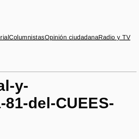
rial
Columnistas
Opinión ciudadana
Radio y TV
l-y-
a-81-del-CUEES-