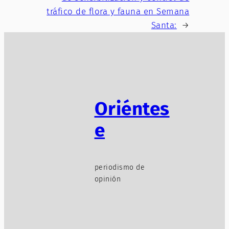
tráfico de flora y fauna en Semana
Santa:
→
Oriéntes
e
periodismo de
opinión