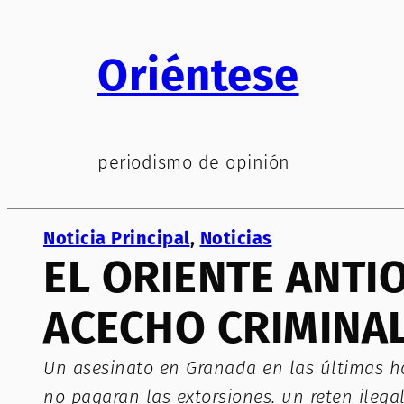
Saltar
al
Oriéntese
contenido
periodismo de opinión
Noticia Principal
, 
Noticias
EL ORIENTE ANTI
ACECHO CRIMINA
Un asesinato en Granada en las últimas h
no pagaran las extorsiones. un reten ilega