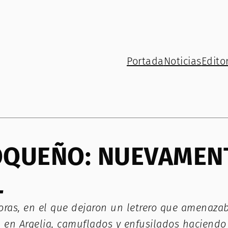
Portada
Noticias
Editor
OQUEÑO: NUEVAMENT
L
oras, en el que dejaron un letrero que amenaza
l en Argelia, camuflados y enfusilados haciendo