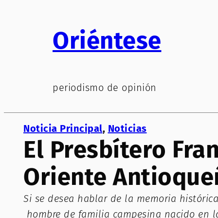
Saltar
al
Oriéntese
contenido
periodismo de opinión
Noticia Principal
, 
Noticias
El Presbítero Fra
Oriente Antioque
Si se desea hablar de la memoria históric
hombre de familia campesina nacido en la 