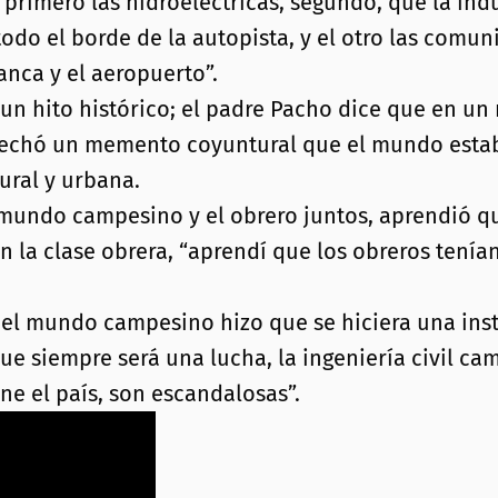
 primero las hidroeléctricas, segundo, que la indu
todo el borde de la autopista, y el otro las comun
anca y el aeropuerto”.
o un hito histórico; el padre Pacho dice que en un
echó un memento coyuntural que el mundo estaba
ural y urbana.
el mundo campesino y el obrero juntos, aprendió q
 en la clase obrera, “aprendí que los obreros tení
 el mundo campesino hizo que se hiciera una inst
 siempre será una lucha, la ingeniería civil cami
ne el país, son escandalosas”.