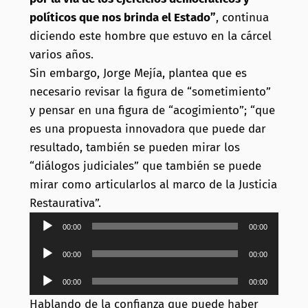
políticos que nos brinda el Estado”
, continua
diciendo este hombre que estuvo en la cárcel
varios años.
Sin embargo, Jorge Mejía, plantea que es
necesario revisar la figura de “sometimiento”
y pensar en una figura de “acogimiento”; “que
es una propuesta innovadora que puede dar
resultado, también se pueden mirar los
“diálogos judiciales” que también se puede
mirar como articularlos al marco de la Justicia
Restaurativa”.
Reproductor
00:00
00:00
de
Reproductor
00:00
00:00
audio
de
Reproductor
00:00
00:00
audio
de
Hablando de la confianza que puede haber