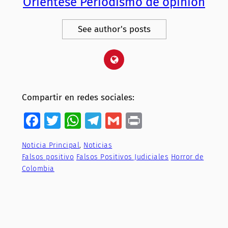
Oriéntese Periodismo de opinión
See author's posts
Compartir en redes sociales:
Facebook
Twitter
WhatsApp
Telegram
Gmail
Print
Noticia Principal
, 
Noticias
Falsos positivo
Falsos Positivos Judiciales
Horror de
Colombia