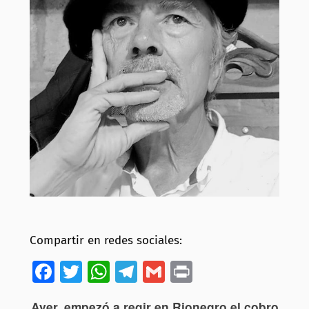
Compartir en redes sociales:
Facebook
Twitter
WhatsApp
Telegram
Gmail
Print
Ayer, empezó a regir en Rionegro el cobro