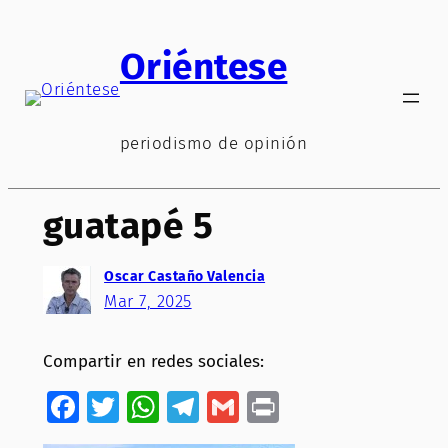
Saltar
al
Oriéntese
contenido
periodismo de opinión
guatapé 5
Oscar Castaño Valencia
Mar 7, 2025
Compartir en redes sociales:
Facebook
Twitter
WhatsApp
Telegram
Gmail
Print