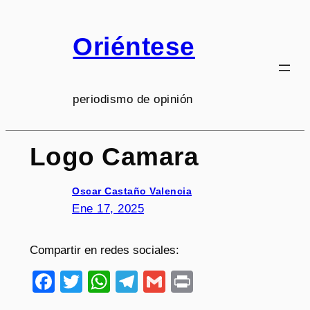
Saltar
al
Oriéntese
contenido
periodismo de opinión
Logo Camara
Oscar Castaño Valencia
Ene 17, 2025
Compartir en redes sociales:
Facebook
Twitter
WhatsApp
Telegram
Gmail
Print