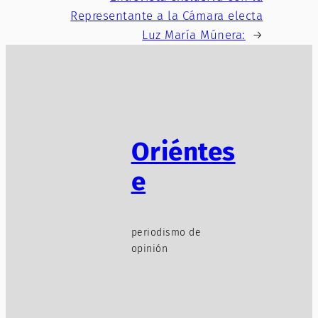
Representante a la Cámara electa
Luz María Múnera:
→
Oriéntes
e
periodismo de
opinión