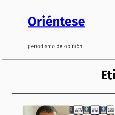
Saltar
al
Oriéntese
contenido
periodismo de opinión
Et