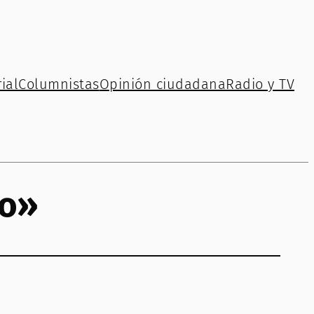
ial
Columnistas
Opinión ciudadana
Radio y TV
lo»