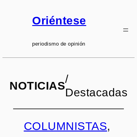
Saltar
al
Oriéntese
contenido
periodismo de opinión
/
NOTICIAS
Destacadas
COLUMNISTAS
, 