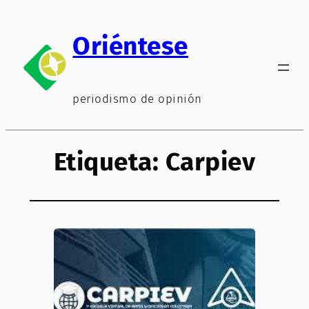
Saltar
al
Oriéntese
contenido
periodismo de opinión
Etiqueta:
Carpiev