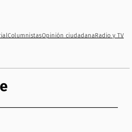
ial
Columnistas
Opinión ciudadana
Radio y TV
te