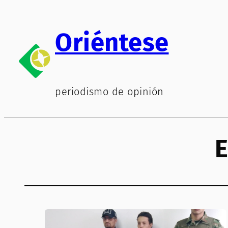
Saltar
al
Oriéntese
contenido
periodismo de opinión
E