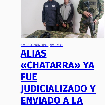
NOTICIA PRINCIPAL
, 
NOTICIAS
ALIAS
«CHATARRA» YA
FUE
JUDICIALIZADO Y
ENVIADO A LA