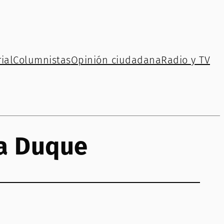
ial
Columnistas
Opinión ciudadana
Radio y TV
na Duque