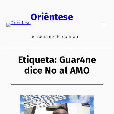
Saltar
al
Oriéntese
contenido
periodismo de opinión
Etiqueta:
Guar4ne
dice No al AMO