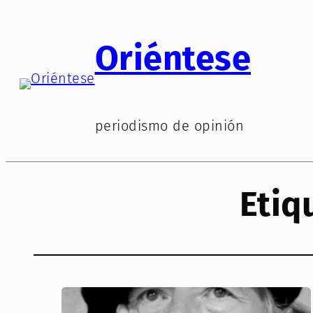
Saltar
al
Oriéntese
contenido
periodismo de opinión
Etiq