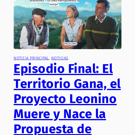
NOTICIA PRINCIPAL
, 
NOTICIAS
Episodio Final: El
Territorio Gana, el
Proyecto Leonino
Muere y Nace la
Propuesta de