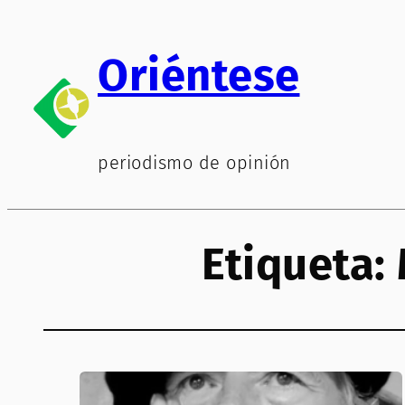
Saltar
al
Oriéntese
contenido
periodismo de opinión
Etiqueta: