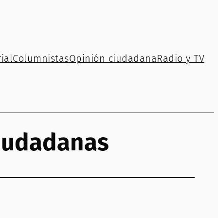
ial
Columnistas
Opinión ciudadana
Radio y TV
iudadanas