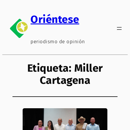
Saltar
al
Oriéntese
contenido
periodismo de opinión
Etiqueta:
Miller
Cartagena