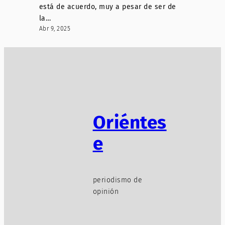
está de acuerdo, muy a pesar de ser de
la…
Abr 9, 2025
Oriéntes
e
periodismo de
opinión