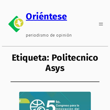
Saltar
al
Oriéntese
contenido
periodismo de opinión
Etiqueta:
Politecnico
Asys