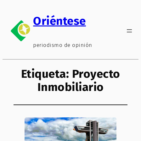
Saltar
al
Oriéntese
contenido
periodismo de opinión
Etiqueta:
Proyecto
Inmobiliario