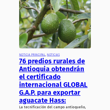
NOTICIA PRINCIPAL
, 
NOTICIAS
76 predios rurales de
Antioquia obtendrán
el certificado
internacional GLOBAL
G.A.P. para exportar
aguacate Hass:
La tecnificación del campo antioqueño,