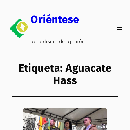
Saltar
al
Oriéntese
contenido
periodismo de opinión
Etiqueta:
Aguacate
Hass