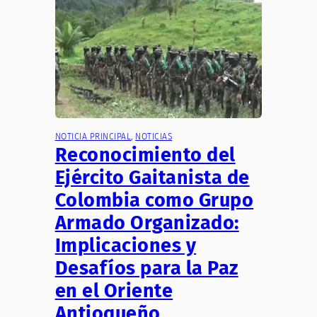
NOTICIA PRINCIPAL
, 
NOTICIAS
Reconocimiento del
Ejército Gaitanista de
Colombia como Grupo
Armado Organizado:
Implicaciones y
Desafíos para la Paz
en el Oriente
Antioqueño