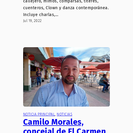
callejero, mimos, comparsas, títeres,
cuenteros, Clown y danza contemporánea.
Incluye charlas,…
Jul 19, 2022
NOTICIA PRINCIPAL
, 
NOTICIAS
Camilo Morales,
concejal de El Carmen