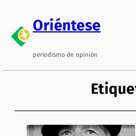
Saltar
al
Oriéntese
contenido
periodismo de opinión
Etique