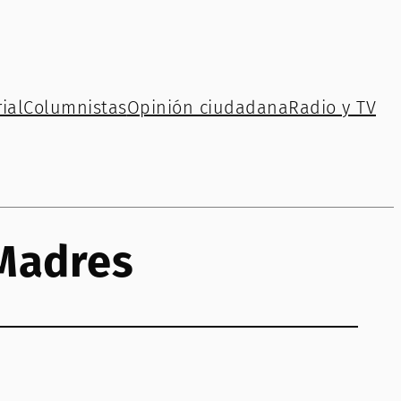
ial
Columnistas
Opinión ciudadana
Radio y TV
Madres