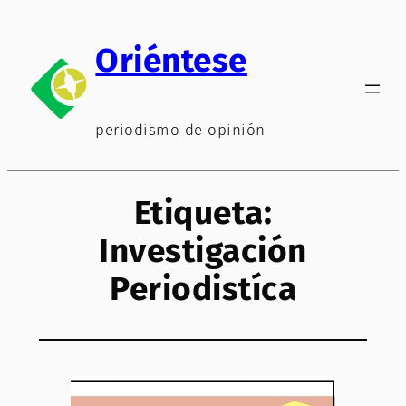
Saltar
al
Oriéntese
contenido
periodismo de opinión
Etiqueta:
Investigación
Periodistíca