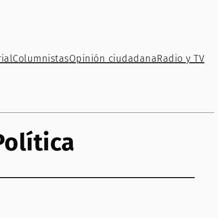
ial
Columnistas
Opinión ciudadana
Radio y TV
olítica