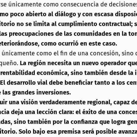
se únicamente como consecuencia de decisiones 
omo poco abierto al diálogo y con escasa disposi
itorio no se limita al cumplimiento contractual; 
r las preocupaciones de las comunidades en la t
deteriorándose, como ocurrió en este caso.
 únicamente como el fin de una concesión, sino c
oqueño.
La región necesita un nuevo operador qu
entabilidad económica, sino también desde la in
 El desarrollo vial debe beneficiar tanto a los 
las grandes inversiones.
ruir una visión verdaderamente regional, capaz d
ncia deja una lección clara: el éxito de una conc
adas, sino también por la confianza que logra ge
rritorio. Solo bajo esa premisa será posible avan