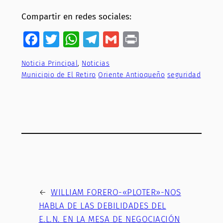
Compartir en redes sociales:
Facebook
Twitter
WhatsApp
Telegram
Gmail
Print
Noticia Principal
, 
Noticias
Municipio de El Retiro
Oriente Antioqueño
seguridad
←
WILLIAM FORERO-«PLOTER»-NOS
HABLA DE LAS DEBILIDADES DEL
E.L.N. EN LA MESA DE NEGOCIACIÓN