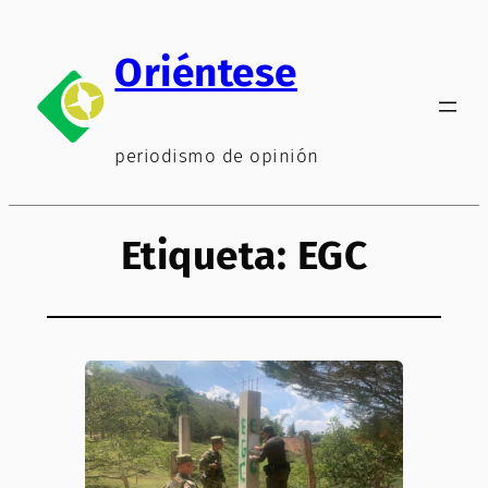
Saltar
al
Oriéntese
contenido
periodismo de opinión
Etiqueta:
EGC