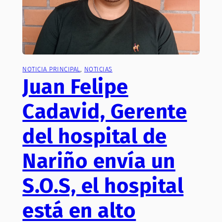
NOTICIA PRINCIPAL
, 
NOTICIAS
Juan Felipe
Cadavid, Gerente
del hospital de
Nariño envía un
S.O.S, el hospital
está en alto