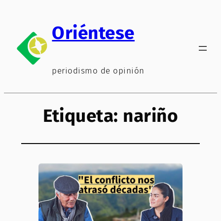
Saltar
al
Oriéntese
contenido
periodismo de opinión
Etiqueta:
nariño