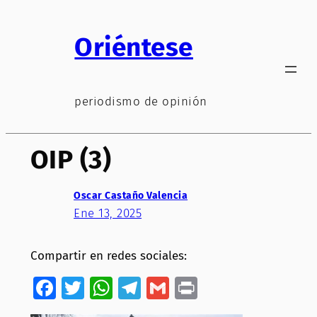
Saltar
al
Oriéntese
contenido
periodismo de opinión
OIP (3)
Oscar Castaño Valencia
Ene 13, 2025
Compartir en redes sociales:
Facebook
Twitter
WhatsApp
Telegram
Gmail
Print