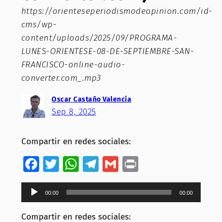
https://orienteseperiodismodeopinion.com/id-
cms/wp-
content/uploads/2025/09/PROGRAMA-
LUNES-ORIENTESE-08-DE-SEPTIEMBRE-SAN-
FRANCISCO-online-audio-
converter.com_.mp3
Oscar Castaño Valencia
Sep 8, 2025
Compartir en redes sociales:
Facebook
Twitter
WhatsApp
Telegram
Gmail
Print
Reproductor
00:00
00:00
de
audio
Compartir en redes sociales: