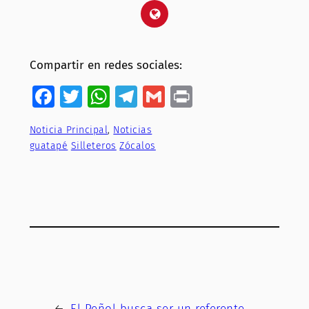
Compartir en redes sociales:
Facebook
Twitter
WhatsApp
Telegram
Gmail
Print
Noticia Principal
, 
Noticias
guatapé
Silleteros
Zócalos
←
El Peñol busca ser un referente