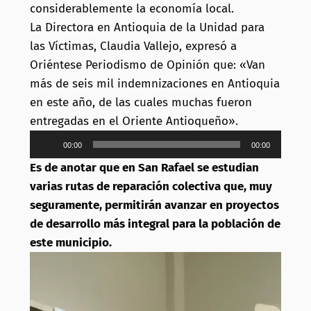
considerablemente la economía local.
La Directora en Antioquia de la Unidad para
las Víctimas, Claudia Vallejo, expresó a
Oriéntese Periodismo de Opinión que: «Van
más de seis mil indemnizaciones en Antioquia
en este año, de las cuales muchas fueron
entregadas en el Oriente Antioqueño».
Reproductor
00:00
00:00
de
Es de anotar que en San Rafael se estudian
audio
varias rutas de reparación colectiva que, muy
seguramente, permitirán avanzar en proyectos
de desarrollo más integral para la población de
este municipio.
Reproductor
de
vídeo