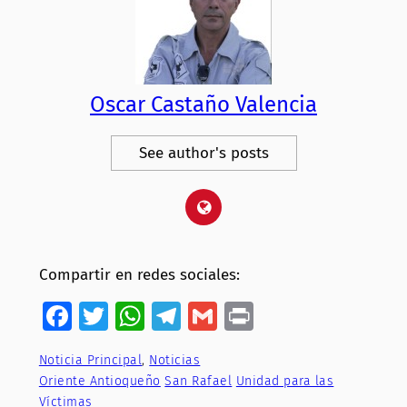
Oscar Castaño Valencia
See author's posts
Compartir en redes sociales:
Facebook
Twitter
WhatsApp
Telegram
Gmail
Print
Noticia Principal
, 
Noticias
Oriente Antioqueño
San Rafael
Unidad para las
Víctimas