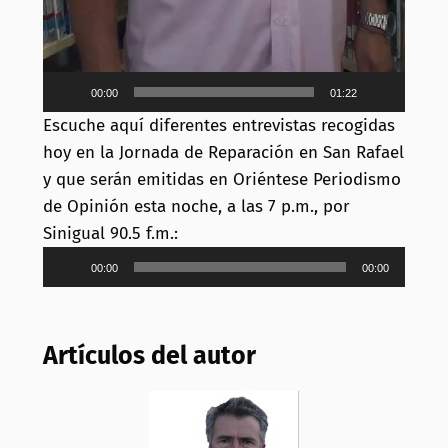
00:00
01:22
Escuche aquí diferentes entrevistas recogidas
hoy en la Jornada de Reparación en San Rafael
y que serán emitidas en Oriéntese Periodismo
de Opinión esta noche, a las 7 p.m., por
Sinigual 90.5 f.m.:
Reproductor
00:00
00:00
de
audio
Artículos del autor