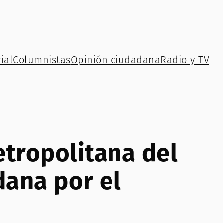
ial
Columnistas
Opinión ciudadana
Radio y TV
etropolitana del
dana por el