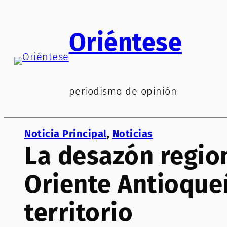
Saltar
al
Oriéntese
contenido
periodismo de opinión
Noticia Principal
, 
Noticias
La desazón region
Oriente Antioque
territorio