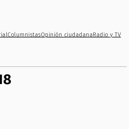
ial
Columnistas
Opinión ciudadana
Radio y TV
18