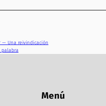
r — Una reivindicación
a palabra
Menú