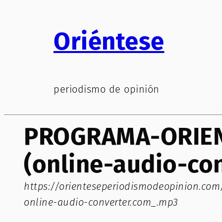
Saltar
al
Oriéntese
contenido
periodismo de opinión
PROGRAMA-ORIEN
(online-audio-co
https://orienteseperiodismodeopinion.
online-audio-converter.com_.mp3