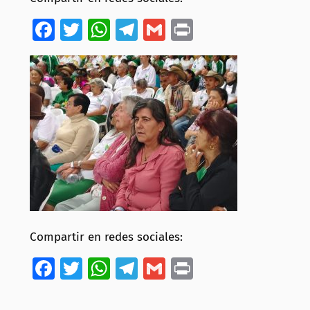
Facebook
Twitter
WhatsApp
Telegram
Gmail
Print
Compartir en redes sociales:
Facebook
Twitter
WhatsApp
Telegram
Gmail
Print