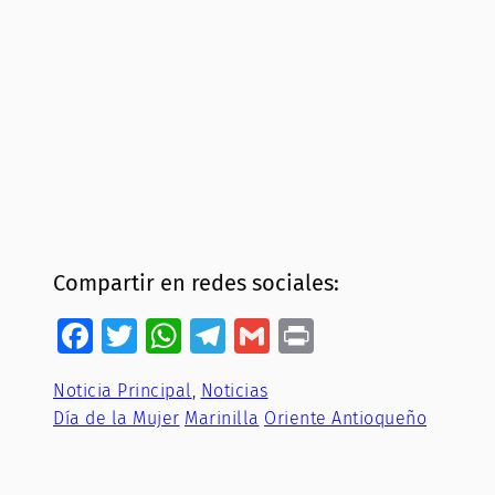
Compartir en redes sociales:
Facebook
Twitter
WhatsApp
Telegram
Gmail
Print
Noticia Principal
, 
Noticias
Día de la Mujer
Marinilla
Oriente Antioqueño