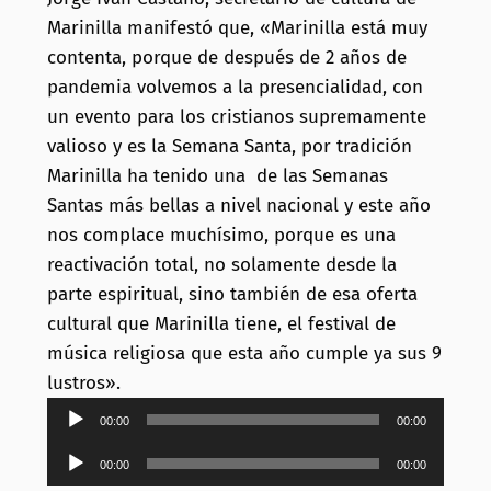
Marinilla manifestó que, «Marinilla está muy
contenta, porque de después de 2 años de
pandemia volvemos a la presencialidad, con
un evento para los cristianos supremamente
valioso y es la Semana Santa, por tradición
Marinilla ha tenido una de las Semanas
Santas más bellas a nivel nacional y este año
nos complace muchísimo, porque es una
reactivación total, no solamente desde la
parte espiritual, sino también de esa oferta
cultural que Marinilla tiene, el festival de
música religiosa que esta año cumple ya sus 9
lustros».
Reproductor
00:00
00:00
de
Reproductor
00:00
00:00
audio
de