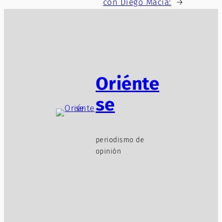
con Diego Macía:
→
Oriénte
se
periodismo de
opinión