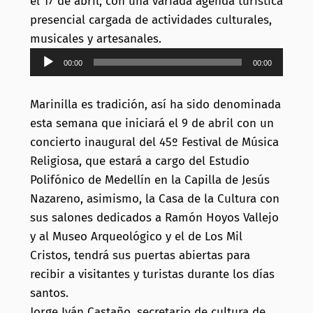
el 17 de abril, con una variada agenda turística
presencial cargada de actividades culturales,
musicales y artesanales.
Reproductor
00:00
00:00
de
audio
Marinilla es tradición, así ha sido denominada
esta semana que iniciará el 9 de abril con un
concierto inaugural del 45º Festival de Música
Religiosa, que estará a cargo del Estudio
Polifónico de Medellín en la Capilla de Jesús
Nazareno, asimismo, la Casa de la Cultura con
sus salones dedicados a Ramón Hoyos Vallejo
y al Museo Arqueológico y el de Los Mil
Cristos, tendrá sus puertas abiertas para
recibir a visitantes y turistas durante los días
santos.
Jorge Iván Castaño, secretario de cultura de