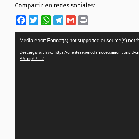
Compartir en redes sociales:
Facebook
Twitter
WhatsApp
Telegram
Gmail
Print
Reproductor
Media error: Format(s) not supported or source(s) not 
de
Descargar archivo: https://orienteseperiodismodeopinion.com/id-
vídeo
PM.mp4?_=2