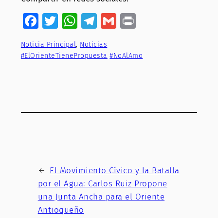
Facebook
Twitter
WhatsApp
Telegram
Gmail
Print
Noticia Principal
, 
Noticias
#ElOrienteTienePropuesta
#NoAlAmo
←
El Movimiento Cívico y la Batalla
por el Agua: Carlos Ruiz Propone
una Junta Ancha para el Oriente
Antioqueño