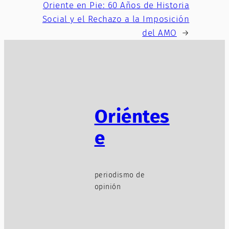
Oriente en Pie: 60 Años de Historia
Social y el Rechazo a la Imposición
del AMO
→
Oriéntes
e
periodismo de
opinión