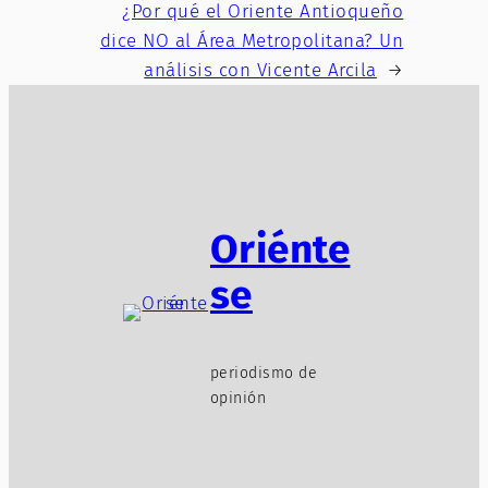
¿Por qué el Oriente Antioqueño
dice NO al Área Metropolitana? Un
análisis con Vicente Arcila
→
Oriénte
se
periodismo de
opinión