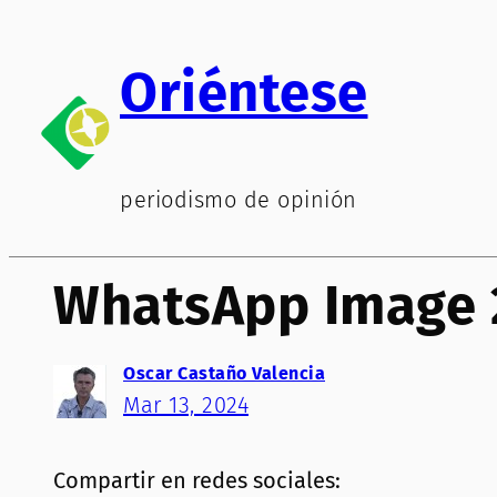
Saltar
al
Oriéntese
contenido
periodismo de opinión
WhatsApp Image 20
Oscar Castaño Valencia
Mar 13, 2024
Compartir en redes sociales: