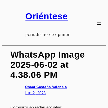
Saltar
al
Oriéntese
contenido
periodismo de opinión
WhatsApp Image
2025-06-02 at
4.38.06 PM
Oscar Castaño Valencia
Jun 2, 2025
Compartir en redes sociales: