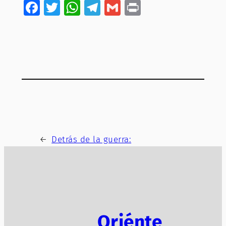
Facebook
Twitter
WhatsApp
Telegram
Gmail
Print
←
Detrás de la guerra:
Oriénte